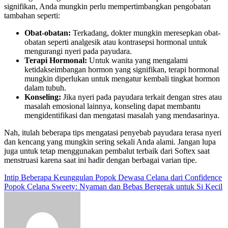
signifikan, Anda mungkin perlu mempertimbangkan pengobatan
tambahan seperti:
Obat-obatan:
Terkadang, dokter mungkin meresepkan obat-
obatan seperti analgesik atau kontrasepsi hormonal untuk
mengurangi nyeri pada payudara.
Terapi Hormonal:
Untuk wanita yang mengalami
ketidakseimbangan hormon yang signifikan, terapi hormonal
mungkin diperlukan untuk mengatur kembali tingkat hormon
dalam tubuh.
Konseling:
Jika nyeri pada payudara terkait dengan stres atau
masalah emosional lainnya, konseling dapat membantu
mengidentifikasi dan mengatasi masalah yang mendasarinya.
Nah, itulah beberapa tips mengatasi penyebab payudara terasa nyeri
dan kencang yang mungkin sering sekali Anda alami. Jangan lupa
juga untuk tetap menggunakan pembalut terbaik dari Softex saat
menstruasi karena saat ini hadir dengan berbagai varian tipe.
Post
Intip Beberapa Keunggulan Popok Dewasa Celana dari Confidence
Popok Celana Sweety: Nyaman dan Bebas Bergerak untuk Si Kecil
navigation