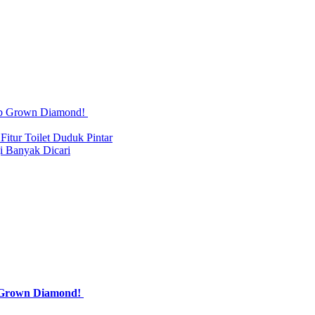
Lab Grown Diamond!
itur Toilet Duduk Pintar
i Banyak Dicari
b Grown Diamond!