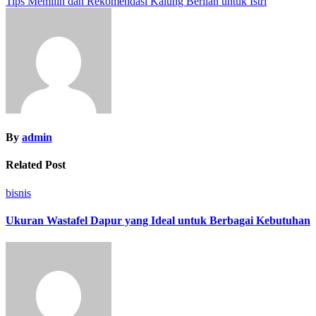
Tips Memilih dan Rekomendasi Kalung Berlian untuk Istri
navigation
By
admin
Related Post
bisnis
Ukuran Wastafel Dapur yang Ideal untuk Berbagai Kebutuhan