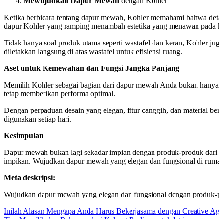
Mewujudkan Dapur Mewah
dengan Kohler
Ketika berbicara tentang dapur mewah, Kohler memahami bahwa detai
dapur Kohler yang ramping menambah estetika yang menawan pada k
Tidak hanya soal produk utama seperti wastafel dan keran, Kohler j
diletakkan langsung di atas wastafel untuk efisiensi ruang.
Aset untuk Kemewahan dan Fungsi Jangka Panjang
Memilih Kohler sebagai bagian dari dapur mewah Anda bukan hanya s
tetap memberikan performa optimal.
Dengan perpaduan desain yang elegan, fitur canggih, dan material be
digunakan setiap hari.
Kesimpulan
Dapur mewah bukan lagi sekadar impian dengan produk-produk dari K
impikan. Wujudkan dapur mewah yang elegan dan fungsional di rumah 
Meta deskripsi:
Wujudkan dapur mewah yang elegan dan fungsional dengan produk-pro
Post
Inilah Alasan Mengapa Anda Harus Bekerjasama dengan Creative Ag