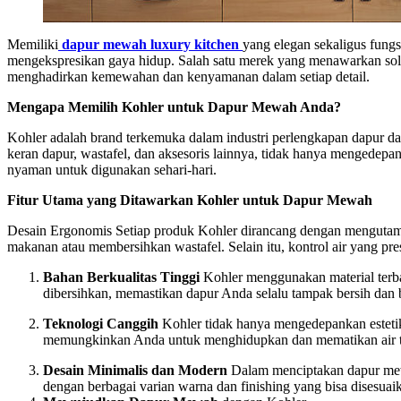
Memiliki
dapur mewah luxury kitchen
yang elegan sekaligus fung
mengekspresikan gaya hidup. Salah satu merek yang menawarkan solu
menghadirkan kemewahan dan kenyamanan dalam setiap detail.
Mengapa Memilih Kohler untuk Dapur Mewah Anda?
Kohler adalah brand terkemuka dalam industri perlengkapan dapur dan
keran dapur, wastafel, dan aksesoris lainnya, tidak hanya mengedepa
nyaman untuk digunakan sehari-hari.
Fitur Utama yang Ditawarkan Kohler untuk Dapur Mewah
Desain Ergonomis Setiap produk Kohler dirancang dengan mengutam
makanan atau membersihkan wastafel. Selain itu, kontrol air yang 
Bahan Berkualitas Tinggi
Kohler menggunakan material terbaik
dibersihkan, memastikan dapur Anda selalu tampak bersih dan b
Teknologi Canggih
Kohler tidak hanya mengedepankan estetika
memungkinkan Anda untuk menghidupkan dan mematikan air t
Desain Minimalis dan Modern
Dalam menciptakan dapur mewa
dengan berbagai varian warna dan finishing yang bisa disesua