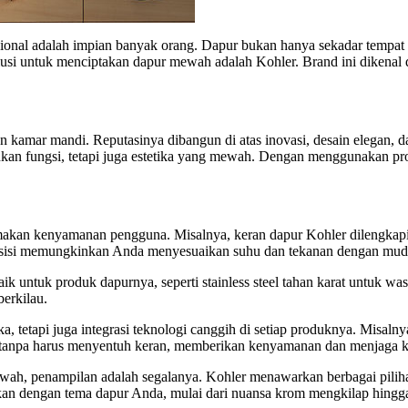
sional adalah impian banyak orang. Dapur bukan hanya sekadar tempat 
si untuk menciptakan dapur mewah adalah Kohler. Brand ini dikenal d
 kamar mandi. Reputasinya dibangun di atas inovasi, desain elegan, da
nkan fungsi, tetapi juga estetika yang mewah. Dengan menggunakan prod
akan kenyamanan pengguna. Misalnya, keran dapur Kohler dilengkapi
presisi memungkinkan Anda menyesuaikan suhu dan tekanan dengan mud
 untuk produk dapurnya, seperti stainless steel tahan karat untuk wast
erkilau.
, tetapi juga integrasi teknologi canggih di setiap produknya. Misalny
anpa harus menyentuh keran, memberikan kenyamanan dan menjaga ke
h, penampilan adalah segalanya. Kohler menawarkan berbagai piliha
ikan dengan tema dapur Anda, mulai dari nuansa krom mengkilap hingg