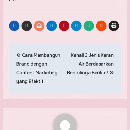
Post
Cara Membangun
Kenali 3 Jenis Keran
navigation
Brand dengan
Air Berdasarkan
Content Marketing
Bentuknya Berikut!
yang Efektif