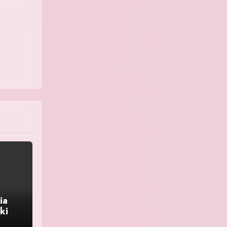
ia
kin