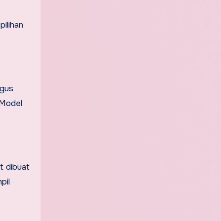
ilihan
igus
 Model
t dibuat
pil