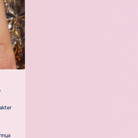
,
akter
annya