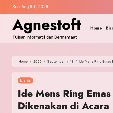
Skip
Sun. Aug 9th, 2026
to
Agnestoft
content
Home
Bis
Tulisan Informatif dan Bermanfaat
Home
2025
September
13
Ide Mens Ring Emas 
bisnis
Ide Mens Ring Emas
Dikenakan di Acara