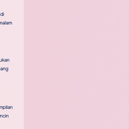
di
 malam
dukan
yang
mpilan
ncin