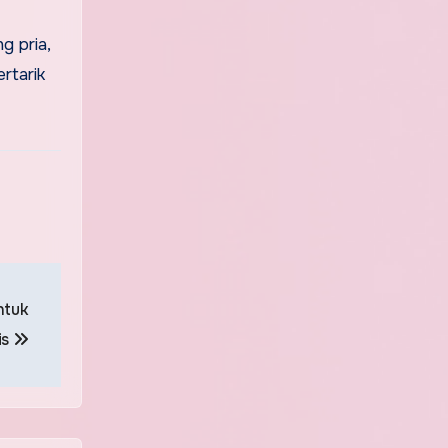
 pria,
rtarik
ntuk
is