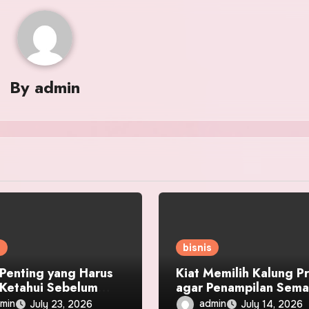
By
admin
s
bisnis
 Penting yang Harus
Kiat Memilih Kalung Pr
Ketahui Sebelum
agar Penampilan Sema
li Lab Grown
Berkelas
min
admin
July 23, 2026
July 14, 2026