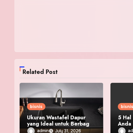
Related Post
bisnis
bisni
Ukuran Wastafel Dapur
5 Hal
yang Ideal untuk Berbagai
Anda 
Kebutuhan
Membe
admin
ad
July 31, 2026