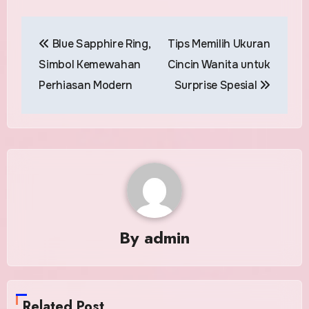
Post
Blue Sapphire Ring,
Tips Memilih Ukuran
navigation
Simbol Kemewahan
Cincin Wanita untuk
Perhiasan Modern
Surprise Spesial
By
admin
Related Post