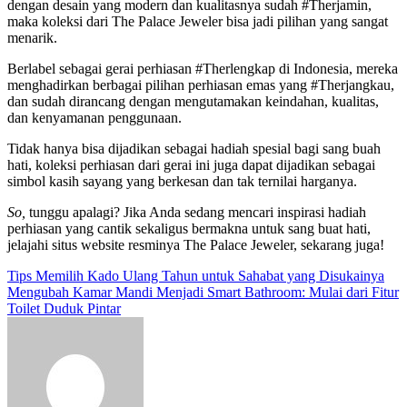
dengan desain yang modern dan kualitasnya sudah #Therjamin,
maka koleksi dari The Palace Jeweler bisa jadi pilihan yang sangat
menarik.
Berlabel sebagai gerai perhiasan #Therlengkap di Indonesia, mereka
menghadirkan berbagai pilihan perhiasan emas yang #Therjangkau,
dan sudah dirancang dengan mengutamakan keindahan, kualitas,
dan kenyamanan penggunaan.
Tidak hanya bisa dijadikan sebagai hadiah spesial bagi sang buah
hati, koleksi perhiasan dari gerai ini juga dapat dijadikan sebagai
simbol kasih sayang yang berkesan dan tak ternilai harganya.
So,
tunggu apalagi? Jika Anda sedang mencari inspirasi hadiah
perhiasan yang cantik sekaligus bermakna untuk sang buat hati,
jelajahi situs website resminya The Palace Jeweler, sekarang juga!
Post
Tips Memilih Kado Ulang Tahun untuk Sahabat yang Disukainya
Mengubah Kamar Mandi Menjadi Smart Bathroom: Mulai dari Fitur
navigation
Toilet Duduk Pintar