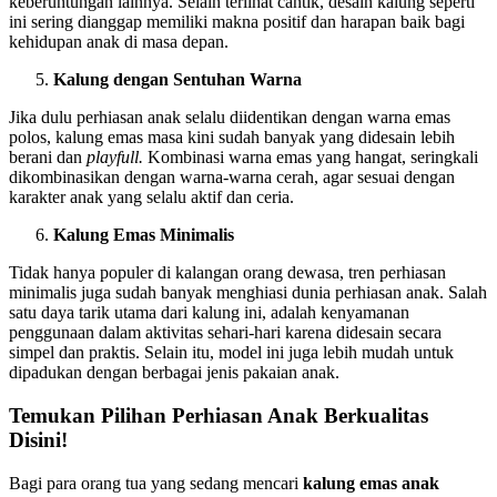
keberuntungan lainnya. Selain terlihat cantik, desain kalung seperti
ini sering dianggap memiliki makna positif dan harapan baik bagi
kehidupan anak di masa depan.
Kalung dengan Sentuhan Warna
Jika dulu perhiasan anak selalu diidentikan dengan warna emas
polos, kalung emas masa kini sudah banyak yang didesain lebih
berani dan
playfull.
Kombinasi warna emas yang hangat, seringkali
dikombinasikan dengan warna-warna cerah, agar sesuai dengan
karakter anak yang selalu aktif dan ceria.
Kalung Emas Minimalis
Tidak hanya populer di kalangan orang dewasa, tren perhiasan
minimalis juga sudah banyak menghiasi dunia perhiasan anak. Salah
satu daya tarik utama dari kalung ini, adalah kenyamanan
penggunaan dalam aktivitas sehari-hari karena didesain secara
simpel dan praktis. Selain itu, model ini juga lebih mudah untuk
dipadukan dengan berbagai jenis pakaian anak.
Temukan Pilihan Perhiasan Anak Berkualitas
Disini!
Bagi para orang tua yang sedang mencari
kalung emas anak