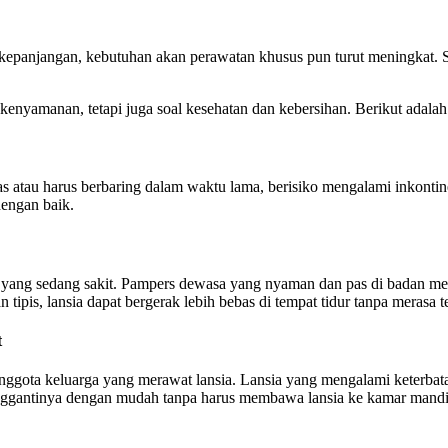
kenyamanan, tetapi juga soal kesehatan dan kebersihan. Berikut adal
tas atau harus berbaring dalam waktu lama, berisiko mengalami inkonti
dengan baik.
a yang sedang sakit. Pampers dewasa yang nyaman dan pas di badan mem
tipis, lansia dapat bergerak lebih bebas di tempat tidur tanpa merasa
t
ta keluarga yang merawat lansia. Lansia yang mengalami keterbatasan
ggantinya dengan mudah tanpa harus membawa lansia ke kamar mandi s