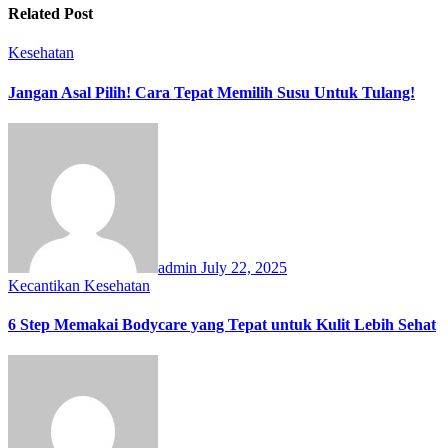
Related Post
Kesehatan
Jangan Asal Pilih! Cara Tepat Memilih Susu Untuk Tulang!
admin
July 22, 2025
Kecantikan
Kesehatan
6 Step Memakai Bodycare yang Tepat untuk Kulit Lebih Sehat