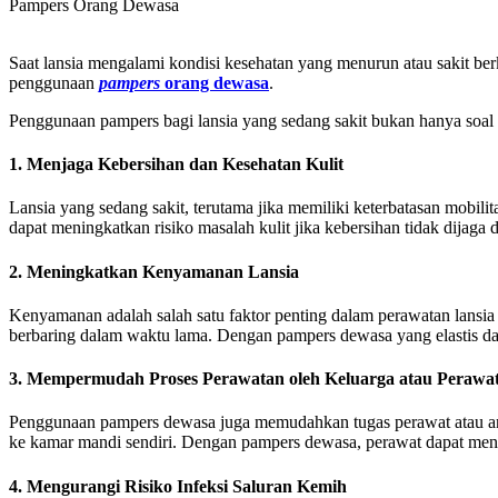
Pampers Orang Dewasa
Saat lansia mengalami kondisi kesehatan yang menurun atau sakit berkepanjangan, kebutuhan akan perawatan khusus pun turut meningkat. Salah satu bentuk perawatan yang sering diperlukan adalah
penggunaan
pampers
orang dewasa
.
Penggunaan pampers bagi lansia yang sedang sakit bukan hanya soal 
1. Menjaga Kebersihan dan Kesehatan Kulit
Lansia yang sedang sakit, terutama jika memiliki keterbatasan mobili
dapat meningkatkan risiko masalah kulit jika kebersihan tidak dijaga 
2. Meningkatkan Kenyamanan Lansia
Kenyamanan adalah salah satu faktor penting dalam perawatan lansi
berbaring dalam waktu lama. Dengan pampers dewasa yang elastis dan 
3. Mempermudah Proses Perawatan oleh Keluarga atau Perawa
Penggunaan pampers dewasa juga memudahkan tugas perawat atau anggo
ke kamar mandi sendiri. Dengan pampers dewasa, perawat dapat men
4. Mengurangi Risiko Infeksi Saluran Kemih