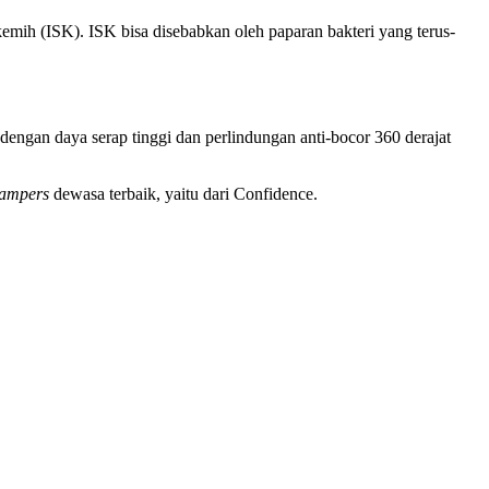
 kemih (ISK). ISK bisa disebabkan oleh paparan bakteri yang terus-
engan daya serap tinggi dan perlindungan anti-bocor 360 derajat
ampers
dewasa terbaik, yaitu dari Confidence.