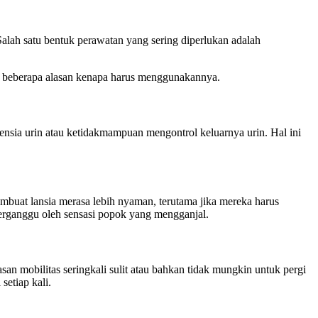
ah beberapa alasan kenapa harus menggunakannya.
nensia urin atau ketidakmampuan mengontrol keluarnya urin. Hal ini
buat lansia merasa lebih nyaman, terutama jika mereka harus
 terganggu oleh sensasi popok yang mengganjal.
 mobilitas seringkali sulit atau bahkan tidak mungkin untuk pergi
etiap kali.