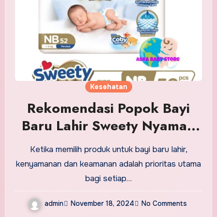
Kesehatan
Rekomendasi Popok Bayi
Baru Lahir Sweety Nyaman
dan Lembut untuk Si Kecil
Ketika memilih produk untuk bayi baru lahir,
kenyamanan dan keamanan adalah prioritas utama
bagi setiap…
admin
November 18, 2024
No Comments