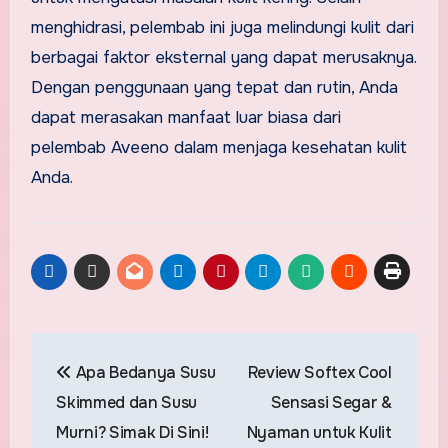
menghidrasi, pelembab ini juga melindungi kulit dari
berbagai faktor eksternal yang dapat merusaknya.
Dengan penggunaan yang tepat dan rutin, Anda
dapat merasakan manfaat luar biasa dari
pelembab Aveeno dalam menjaga kesehatan kulit
Anda.
Post
Apa Bedanya Susu
Review Softex Cool
navigation
Skimmed dan Susu
Sensasi Segar &
Murni? Simak Di Sini!
Nyaman untuk Kulit