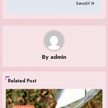
Sensitif
By
admin
Related Post