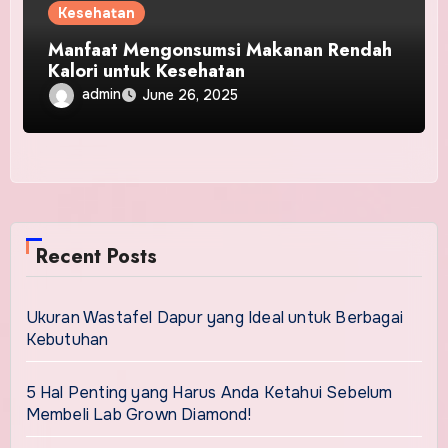
Kesehatan
Manfaat Mengonsumsi Makanan Rendah
Kalori untuk Kesehatan
admin
June 26, 2025
Recent Posts
Ukuran Wastafel Dapur yang Ideal untuk Berbagai
Kebutuhan
5 Hal Penting yang Harus Anda Ketahui Sebelum
Membeli Lab Grown Diamond!