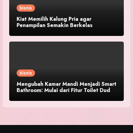
bisnis
Kiat Memilih Kalung Pria agar
Penampilan Semakin Berkelas
bisnis
Mengubah Kamar Mandi Menjadi Smart
Bathroom: Mulai dari Fitur Toilet Duduk
Pintar