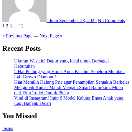
admin
September 23, 2025
No Comments
Posts
1
2
3
…
12
pagination
« Previous Page
—
Next Page »
Recent Posts
Ukuran Wastafel Dapur yang Ideal untuk Berbagai
Kebutuhan
5 Hal Penting yang Harus Anda Ketahui Sebelum Membeli
Lab Grown Diamond!
Kiat Memilih Kalung Pria agar Penampilan Semakin Berkelas
Mengubah Kamar Mandi Menjadi Smart Bathroom: Mulai
dari Fitur Toilet Duduk Pintar
Viral di Instagram! Intip 6 Model Kalung Emas Anak yang
Lagi Banyak Dicari
You Missed
bisnis