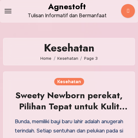
Skip
Agnestoft
to
Tulisan Informatif dan Bermanfaat
content
Kesehatan
Home
Kesehatan
Page 3
Kesehatan
Sweety Newborn perekat,
Pilihan Tepat untuk Kulit
lembut dan sensitif Bayi
Bunda, memiliki bayi baru lahir adalah anugerah
Bunda
terindah. Setiap sentuhan dan pelukan pada si