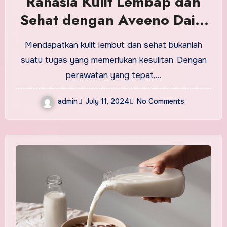
Rahasia Kulit Lembap dan
Sehat dengan Aveeno Daily
Moisturizing Lotion
Mendapatkan kulit lembut dan sehat bukanlah
suatu tugas yang memerlukan kesulitan. Dengan
perawatan yang tepat,…
admin
July 11, 2024
No Comments