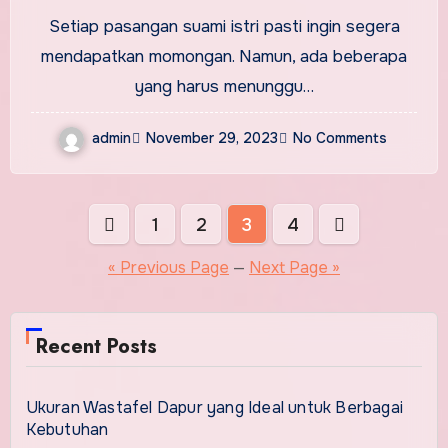
Ketahui
Setiap pasangan suami istri pasti ingin segera
mendapatkan momongan. Namun, ada beberapa
yang harus menunggu…
admin
November 29, 2023
No Comments
Posts
1
2
3
4
pagination
« Previous Page
—
Next Page »
Recent Posts
Ukuran Wastafel Dapur yang Ideal untuk Berbagai
Kebutuhan